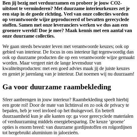
Ben jij bezig met verduurzamen en probeer je jouw CO2-
uitstoot te verminderen? Met duurzame interieurkeuzes zet je
een stap in de goede richting. Veel van onze collecties worden
op verantwoorde wijze geproduceerd of bevatten gerecyclede
stoffen. Samen met onze leveranciers werken we dus aan een
groenere wereld! Doe je mee? Maak kennis met een aantal van
onze duurzame collecties.
We gaan steeds bewuster leven met verantwoorde keuzes; ook op
gebied van interieur. De focus in ons interieur ligt tegenwoordig dan
ook op duurzame producten die op een verantwoorde wijze gemaakt
worden. Maar vergeet niet de lange levensduur van
kwaliteitsproducten: met een goed advies maak jij de juiste keuzes
en geniet je jarenlang van je interieur. Dat noemen wij nu duurzaam!
Ga voor duurzame raambekleding
Sfeer aanbrengen in jouw interieur? Raambekleding speelt hierbij
een grote rol! Door de mate van lichtinval en zo ook de privacy te
bepalen, heb je veel invloed op het thuisgevoel. En betreft
duurzaamheid kun je alle kanten op: ga voor gerecyclede materialen
of verduurzaming middels energiebesparing. De keuze ‘groene’
opties is enorm breed: van duurzame gordijnstoffen en rolgordijnen
tot hergebruikt aluminium in jaloezieën.