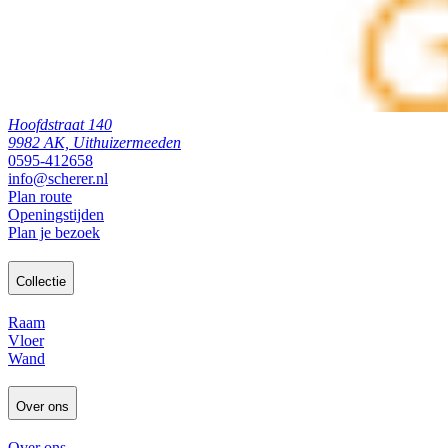
Hoofdstraat 140
9982 AK, Uithuizermeeden
0595-412658
info@scherer.nl
Plan route
Openingstijden
Plan je bezoek
Collectie
Raam
Vloer
Wand
Over ons
Over ons